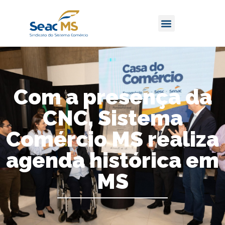
Com a presença da
CNC, Sistema
Comércio MS realiza
agenda histórica em
MS