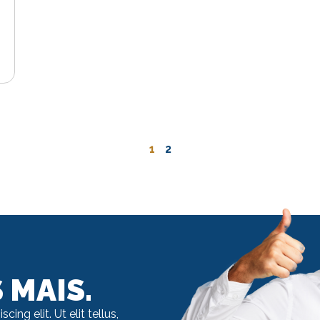
1
2
 MAIS.
ng elit. Ut elit tellus,