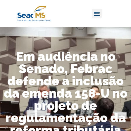
Em audiência no
Senado, Febrac
defende a inclusão
da emenda 158-U no
projeto de
regulamentação da
reforma tributária