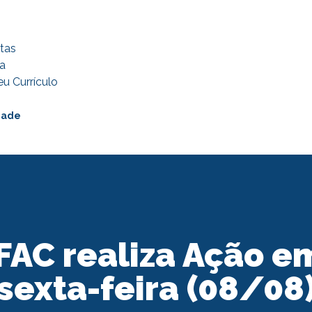
tas
a
u Currículo
dade
OFAC realiza Ação e
sexta-feira (08/08