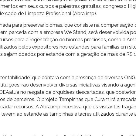
cimentos em seus cursos e palestras gratuitas, congresso Hig
Mercado de Limpeza Profissional (Abralimp).
 jornada para preservar biomas, que consiste na compensaç
a, em parceria com a empresa We Stand, será desenvolvida po
ecursos para a regeneração de biomas preciosos, como a Amazô
lizados pelos expositores nos estandes para famílias em sit
tens sejam doados por estande com a geração de mais de R$ 
ustentabilidade, que contará com a presença de diversas
ções irão desenvolver diversas iniciativas visando a age
Aatua no resgate de orquídeas descartadas, que posteriorm
os de parceiros. O projeto Tampinhas que Curam irá arrecada
ecadar recursos. A Abralimp incentiva que os visitantes trag
levem ao estande as tampinhas e lacres utilizados durante a 