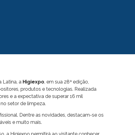
 Latina, a
Higiexpo
, em sua 28ª edição,
sitores, produtos e tecnologias. Realizada
tores e a expectativa de superar 16 mil
 no setor de limpeza.
fissional. Dentre as novidades, destacam-se os
áveis e muito mais.
o, a Higiexpo permitirá ao visitante conhecer