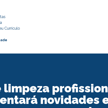
tas
a
u Currículo
dade
e limpeza profissio
sentará novidades e