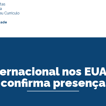
tas
a
u Currículo
dade
ternacional nos EU
confirma presença