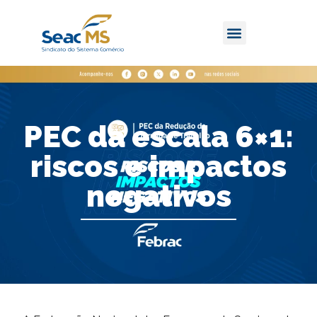
PEC da escala 6×1:
riscos e impactos
negativos