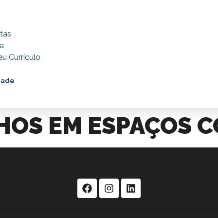
tas
a
u Currículo
dade
HOS EM ESPAÇOS 