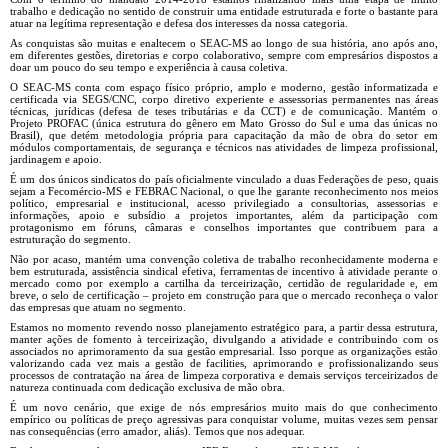
trabalho e dedicação no sentido de construir uma entidade estruturada e forte o bastante para
atuar na legítima representação e defesa dos interesses da nossa categoria.
As conquistas são muitas e enaltecem o SEAC-MS ao longo de sua história, ano após ano,
em diferentes gestões, diretorias e corpo colaborativo, sempre com empresários dispostos a
doar um pouco do seu tempo e experiência à causa coletiva.
O SEAC-MS conta com espaço físico próprio, amplo e moderno, gestão informatizada e
certificada via SEGS/CNC, corpo diretivo experiente e assessorias permanentes nas áreas
técnicas, jurídicas (defesa de teses tributárias e da CCT) e de comunicação. Mantém o
Projeto PROFAC (única estrutura do gênero em Mato Grosso do Sul e uma das únicas no
Brasil), que detém metodologia própria para capacitação da mão de obra do setor em
módulos comportamentais, de segurança e técnicos nas atividades de limpeza profissional,
jardinagem e apoio.
É um dos únicos sindicatos do país oficialmente vinculado a duas Federações de peso, quais
sejam a Fecomércio-MS e FEBRAC Nacional, o que lhe garante reconhecimento nos meios
político, empresarial e institucional, acesso privilegiado a consultorias, assessorias e
informações, apoio e subsídio a projetos importantes, além da participação com
protagonismo em fóruns, câmaras e conselhos importantes que contribuem para a
estruturação do segmento.
Não por acaso, mantém uma convenção coletiva de trabalho reconhecidamente moderna e
bem estruturada, assistência sindical efetiva, ferramentas de incentivo à atividade perante o
mercado como por exemplo a cartilha da terceirização, certidão de regularidade e, em
breve, o selo de certificação – projeto em construção para que o mercado reconheça o valor
das empresas que atuam no segmento.
Estamos no momento revendo nosso planejamento estratégico para, a partir dessa estrutura,
manter ações de fomento à terceirização, divulgando a atividade e contribuindo com os
associados no aprimoramento da sua gestão empresarial. Isso porque as organizações estão
valorizando cada vez mais a gestão de facilities, aprimorando e profissionalizando seus
processos de contratação na área de limpeza corporativa e demais serviços terceirizados de
natureza continuada com dedicação exclusiva de mão obra.
É um novo cenário, que exige de nós empresários muito mais do que conhecimento
empírico ou políticas de preço agressivas para conquistar volume, muitas vezes sem pensar
nas consequências (erro amador, aliás). Temos que nos adequar.