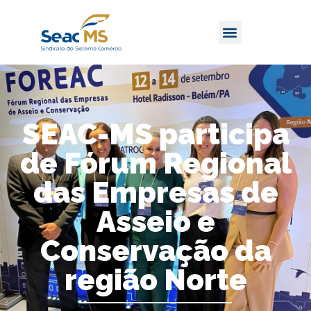
SEAC-MS participa
de Fórum Regional
das Empresas de
Asseio e
Conservação da
região Norte