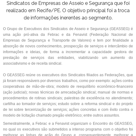
Sindicatos de Empresas de Asseio e Segurança que foi
realizado em Recife/PE. O objetivo principal foi a troca
de informações inerentes ao segmento.
O Grupo de Executivos dos Sindicatos de Asseio e Segurança (GEASSEG) é
uma ação pró-ativa da Febrac e da Fenavist (Federação Nacional de
Empresas de Segurança e Transporte de Valores) e tem por finalidade a
absorção de novos conhecimentos, prospecção de serviços e intercâmbio de
informações e ideias, de forma a incrementar a capacidade gestora de
prestação de serviços das entidades, viabilizando um aumento do
associativismo e de receita sindical.
O GEASSEG reúne os executivos dos Sindicatos filiados as Federações, que
já foram responsáveis por diversos trabalhos, como por exemplo: ações contra
cooperativas de mão-de-obra; modelo de reequilíbrio econômico-financeiro
(ação judicial); novas técnicas de arrecadação sindical; manual de normas e
procedimentos de rotinas sindicais; palestras de excelência no atendimento;
cartilha ao tomador de serviços; estudo sobre a reforma sindical e do projeto
de lei sobre terceirização de serviços; ações concretas e com êxito contra o
modelo de licitação chamado pregão eletrônico; entre outros assuntos.
Semestralmente, a Febrac e a Fenavist organizam o Encontro do GEASSEG,
no qual os executivos são submetidos a intenso programa com o objetivo foi
melhorar as linhas de ação do Grupo e, consequentemente, melhorar a