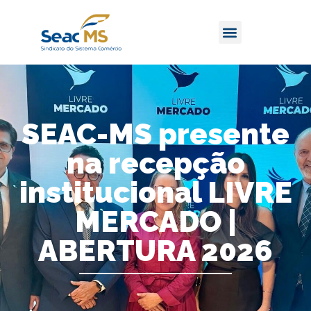
SEAC-MS presente
na recepção
institucional LIVRE
MERCADO |
ABERTURA 2026