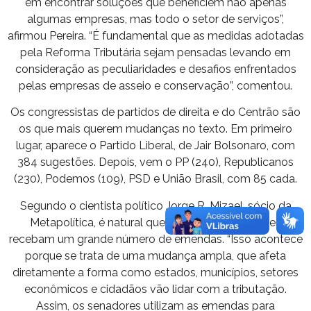
em encontrar soluções que beneficiem não apenas
algumas empresas, mas todo o setor de serviços”,
afirmou Pereira. “É fundamental que as medidas adotadas
pela Reforma Tributária sejam pensadas levando em
consideração as peculiaridades e desafios enfrentados
pelas empresas de asseio e conservação”, comentou.
Os congressistas de partidos de direita e do Centrão são
os que mais querem mudanças no texto. Em primeiro
lugar, aparece o Partido Liberal, de Jair Bolsonaro, com
384 sugestões. Depois, vem o PP (240), Republicanos
(230), Podemos (109), PSD e União Brasil, com 85 cada.
Segundo o cientista político Jorge R. Mizael, sócio da
Metapolítica, é natural que projetos estruturantes
recebam um grande número de emendas. “Isso acontece
porque se trata de uma mudança ampla, que afeta
diretamente a forma como estados, municípios, setores
econômicos e cidadãos vão lidar com a tributação.
Assim, os senadores utilizam as emendas para