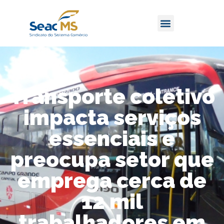
Transporte coletivo
impacta serviços
essenciais e
preocupa setor que
emprega cerca de
12 mil
trabalhadores em